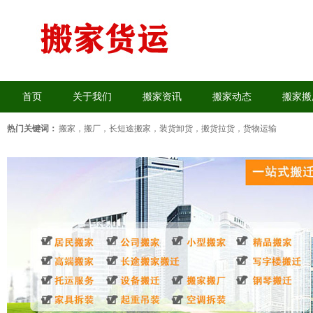
首页
关于我们
搬家资讯
搬家动态
搬家搬
热门关键词：
搬家，搬厂
，
长短途搬家
，
装货卸货
，
搬货拉货
，
货物运输